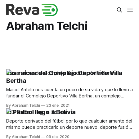
Abraham Telchi
Las raíces del Complejo Deportivo Villa
Bertha
Maicol Antelo nos cuenta un poco de su vida y que lo llevo a
fundar el Complejo Deportivo Villa Bertha, un complejo
único en Santa Cruz de la Sierra, enfocado en darle la mejor
By Abraham Telchi
23 ene. 2021
experiencia a los amantes del fútbol.
El Padbol llego a Bolivia
Deporte derivado del fútbol por lo que cualquier amante del
mismo puede practicarlo un deporte nuevo, deporte fusión,
más que atrapante, es adictivo
By Abraham Telchi
09 dic. 2020