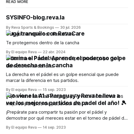
READ MORE
SYSINFO-blog.reva.la
By Reva Sports & Bookings
30 jul. 2026
Jugá tranquilo con RevaCare
Te protegemos dentro de la cancha
By El equipo Reva
22 abr. 2024
Domina el Pádel: Aprende el poderoso golpe
de derecha en la cancha
La derecha en el pádel es un golpe esencial que puede
marcar la diferencia en tus partidos.
By El equipo Reva
15 sep. 2023
¡Se viene la A1 a Paraguay y Reva te lleva a
ver los mejores partidos de padel del año! 🎾
¡Prepárate para compartir tu pasión por el pádel y
demostrar por qué mereces estar en el torneo de pádel del
año
By El equipo Reva
14 sep. 2023