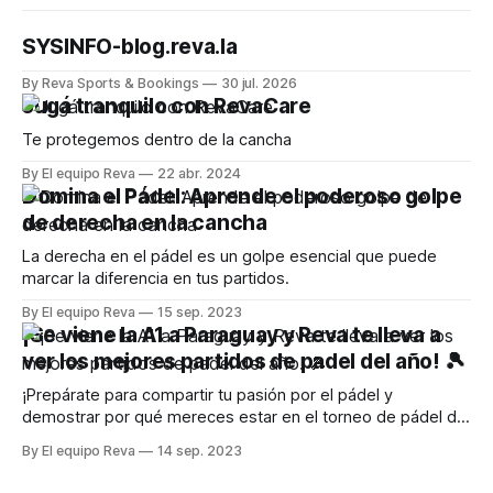
SYSINFO-blog.reva.la
By Reva Sports & Bookings
30 jul. 2026
Jugá tranquilo con RevaCare
Te protegemos dentro de la cancha
By El equipo Reva
22 abr. 2024
Domina el Pádel: Aprende el poderoso golpe
de derecha en la cancha
La derecha en el pádel es un golpe esencial que puede
marcar la diferencia en tus partidos.
By El equipo Reva
15 sep. 2023
¡Se viene la A1 a Paraguay y Reva te lleva a
ver los mejores partidos de padel del año! 🎾
¡Prepárate para compartir tu pasión por el pádel y
demostrar por qué mereces estar en el torneo de pádel del
año
By El equipo Reva
14 sep. 2023