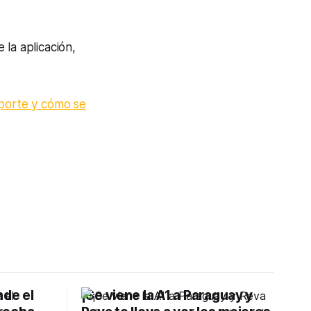
la aplicación,
porte y cómo se
nde el
¡Se viene la A1 a Paraguay y