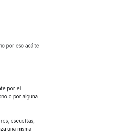
io por eso acá te
te por el
ono o por alguna
ros, escuelitas,
liza una misma