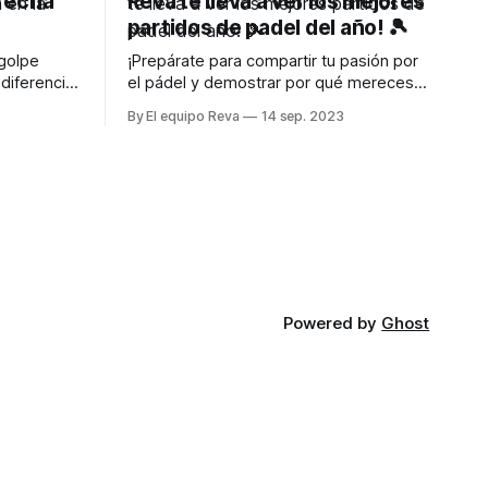
recha
Reva te lleva a ver los mejores
partidos de padel del año! 🎾
 golpe
¡Prepárate para compartir tu pasión por
diferencia
el pádel y demostrar por qué mereces
estar en el torneo de pádel del año
By El equipo Reva
14 sep. 2023
Powered by
Ghost