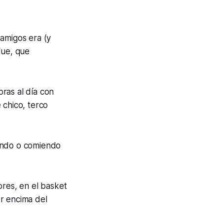
 amigos era (y
fue, que
ras al día con
 chico, terco
mando o comiendo
ores, en el basket
r encima del