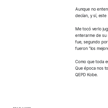
Aunque no entend
decían, y sí, est
Me tocó verlo ju
enterarme de su m
fue, segundo por
fueron "los mejor
Como que toda esa
Que época nos toc
QEPD Kobe.