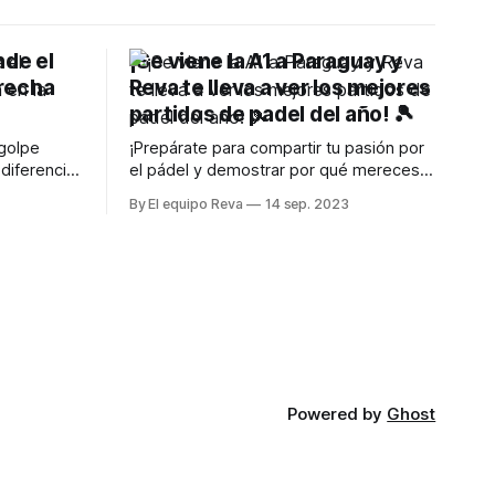
nde el
¡Se viene la A1 a Paraguay y
recha
Reva te lleva a ver los mejores
partidos de padel del año! 🎾
 golpe
¡Prepárate para compartir tu pasión por
diferencia
el pádel y demostrar por qué mereces
estar en el torneo de pádel del año
By El equipo Reva
14 sep. 2023
Powered by
Ghost