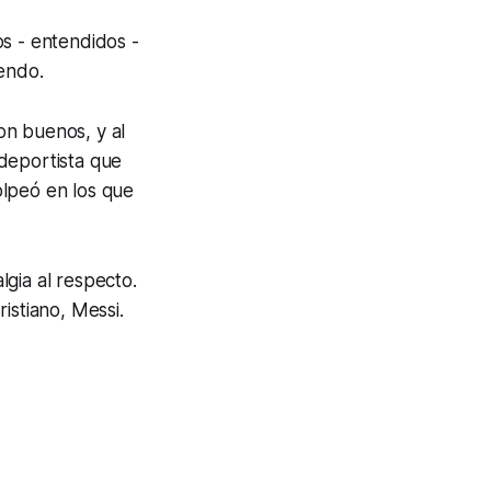
 - entendidos -
iendo.
on buenos, y al
deportista que
olpeó en los que
gia al respecto.
istiano, Messi.