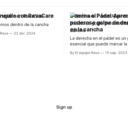
anquilo con RevaCare
Domina el Pádel: Apre
poderoso golpe de de
mos dentro de la cancha
en la cancha
 Reva
22 abr. 2024
La derecha en el pádel es un
esencial que puede marcar la 
en tus partidos.
By El equipo Reva
15 sep. 2023
Sign up