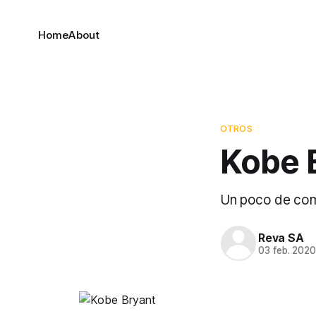
Home
About
OTROS
Kobe 
Un poco de como
Reva SA
03 feb. 202