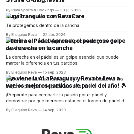
SYSINFO-blog.reva.la
By Reva Sports & Bookings
30 jul. 2026
Jugá tranquilo con RevaCare
Te protegemos dentro de la cancha
By El equipo Reva
22 abr. 2024
Domina el Pádel: Aprende el poderoso golpe
de derecha en la cancha
La derecha en el pádel es un golpe esencial que puede
marcar la diferencia en tus partidos.
By El equipo Reva
15 sep. 2023
¡Se viene la A1 a Paraguay y Reva te lleva a
ver los mejores partidos de padel del año! 🎾
¡Prepárate para compartir tu pasión por el pádel y
demostrar por qué mereces estar en el torneo de pádel del
año
By El equipo Reva
14 sep. 2023