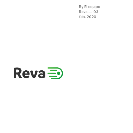
canchas de
By El equipo
padel eran
Reva
03
de piso y
feb. 2020
pared,
ahora de
césped y
vidrio, ¿por
qué?