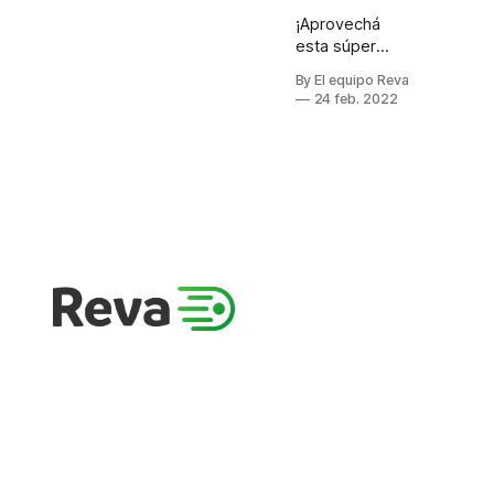
¡Aprovechá
esta súper
pomo por
By El equipo Reva
tiempo
24 feb. 2022
limitado!