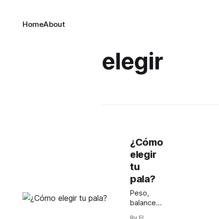
Home
About
elegir
¿Cómo
elegir
tu
pala?
Peso,
balance,
goma del
By El