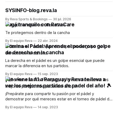
SYSINFO-blog.reva.la
By Reva Sports & Bookings
30 jul. 2026
Jugá tranquilo con RevaCare
Te protegemos dentro de la cancha
By El equipo Reva
22 abr. 2024
Domina el Pádel: Aprende el poderoso golpe
de derecha en la cancha
La derecha en el pádel es un golpe esencial que puede
marcar la diferencia en tus partidos.
By El equipo Reva
15 sep. 2023
¡Se viene la A1 a Paraguay y Reva te lleva a
ver los mejores partidos de padel del año! 🎾
¡Prepárate para compartir tu pasión por el pádel y
demostrar por qué mereces estar en el torneo de pádel del
año
By El equipo Reva
14 sep. 2023