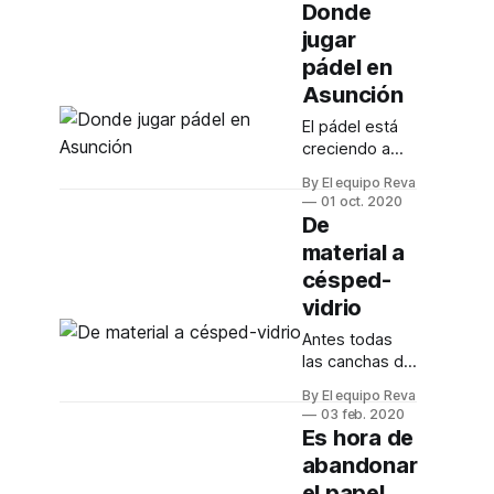
despedirlo de
Donde
la mejor
jugar
manera
pádel en
posible para
agradecer a
Asunción
toda la
El pádel está
comunidad
creciendo a
deportista que
pasos
nos estuvo
By El equipo Reva
agigantados
acompañando
01 oct. 2020
en Paraguay.
De
en todo
Mirá estas
momento con
material a
canchas de
la Copa Reva,
césped-
pádel que
un torneo que
tenemos en
vidrio
tiene como
Reva para
premio algo
Antes todas
ofrecerte en
que
las canchas de
Asunción y
consideramos
padel eran de
alrededores.
By El equipo Reva
único para
piso y pared,
03 feb. 2020
ustedes, un
ahora de
Es hora de
año de
césped y
abandonar
reservas de
vidrio, ¿por
pádel ¡GRATIS!
el papel