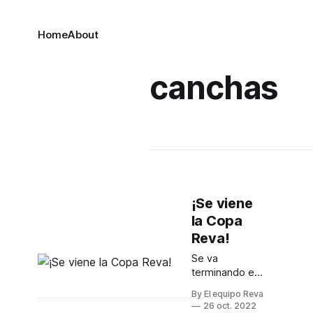
Home
About
canchas
¡Se viene
la Copa
Reva!
Se va
terminando el
año y
By El equipo Reva
queremos
26 oct. 2022