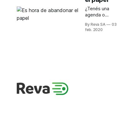
qué?
¿Tenés una
agenda o
libreta donde
By Reva SA
03
anotás tus
feb. 2020
reservas?
Entonces
tenés que leer
esto.