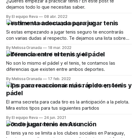
¿Querés empezar a practicar tenis? En este post te
dejamos todo lo que necesitas saber.
By El equipo Reva
08 abr. 2022
Vestimenta adecuada para jugar tenis
Si estas empezando a jugar tenis seguro te encontrarás
con varias dudas al respecto. Te dejamos una lista sobre
las características para adquirir tu ropa deportiva ideal y ser
By Melissa Granada
18 mar. 2022
un ganador en cada partido.
Diferencia entre el tenis y el pádel
No son lo mismo el pádel y el tenis, te contamos las
diferencias que existen entre ambos deportes.
By Melissa Granada
17 feb. 2022
Tips para reaccionar más rápido en tenis y
pádel
El arma secreta para cada tiro es la anticipación a la pelota.
Mira estos tipos para tus siguientes partidos
By El equipo Reva
24 jun. 2021
Donde jugar tenis en Asunción
El tenis ya no se limita a los clubes sociales en Paraguay,