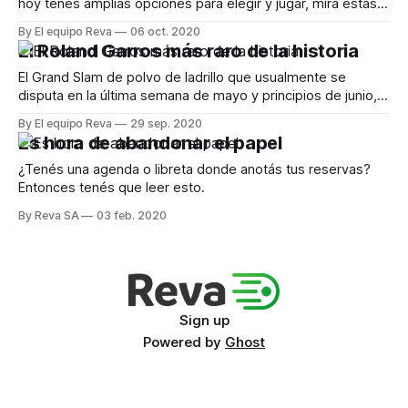
hoy tenes amplias opciones para elegir y jugar, mirá estas
canchas que tenemos en Reva para ofrecerte en Asunción
By El equipo Reva
06 oct. 2020
y alrededores.
El Roland Garros más raro de la historia
El Grand Slam de polvo de ladrillo que usualmente se
disputa en la última semana de mayo y principios de junio,
con tickets agotados por fanáticos del mundo entero que
By El equipo Reva
29 sep. 2020
llegan a la capital francesa, hoy tiene matices muy distintos
Es hora de abandonar el papel
marcados por la pandemia de Covid 19. Un certamen que
¿Tenés una agenda o libreta donde anotás tus reservas?
Entonces tenés que leer esto.
By Reva SA
03 feb. 2020
Sign up
Powered by
Ghost